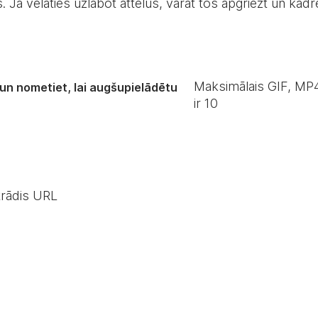
es. Ja vēlaties uzlabot attēlus, varat tos apgriezt un kad
Maksimālais GIF, MP4
 un nometiet, lai augšupielādētu
ir
10
trādis URL