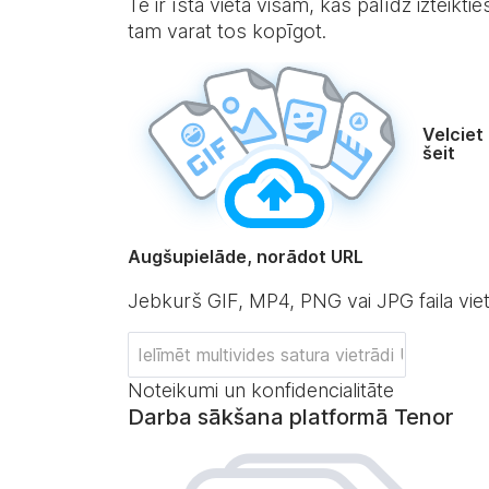
Te ir īstā vieta visam, kas palīdz izteikti
tam varat tos kopīgot.
Velciet
šeit
Augšupielāde, norādot URL
Jebkurš GIF, MP4, PNG vai JPG faila vie
Noteikumi un konfidencialitāte
Darba sākšana platformā Tenor