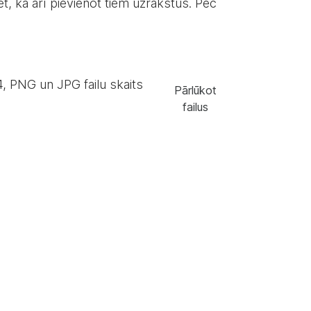
rēt, kā arī pievienot tiem uzrakstus. Pēc
, PNG un JPG failu skaits
Pārlūkot
failus