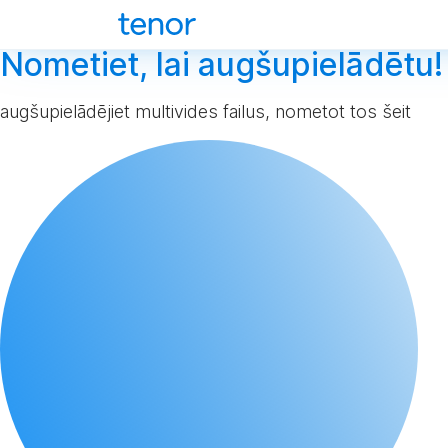
Nometiet, lai augšupielādētu!
augšupielādējiet multivides failus, nometot tos šeit