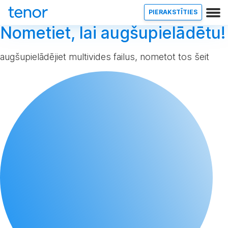
PIERAKSTĪTIES
Nometiet, lai augšupielādētu!
augšupielādējiet multivides failus, nometot tos šeit