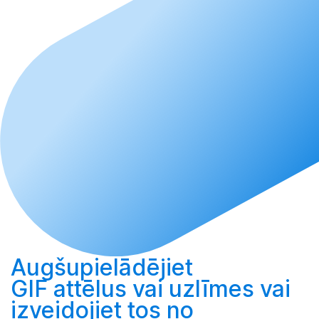
Augšupielādējiet
GIF attēlus vai uzlīmes vai
izveidojiet
tos no