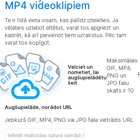
MP4 videoklipiem
Te ir īstā vieta visam, kas palīdz izteikties. Ja
vēlaties uzlabot attēlus, varat tos apgriezt un
kadrēt, kā arī pievienot tiem uzrakstus. Pēc tam
varat tos kopīgot.
Maksimālais
Velciet un
GIF, MP4,
nometiet, lai
P
PNG un
augšupielādētu
šeit
JPG failu
skaits ir
10
Augšupielāde, norādot URL
Jebkurš GIF, MP4, PNG vai JPG faila vietrādis URL