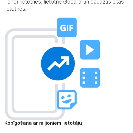
Tenor lietotnēs, lietotnē Gboard un daudzās citās
lietotnēs.
Kopīgošana ar miljoniem lietotāju