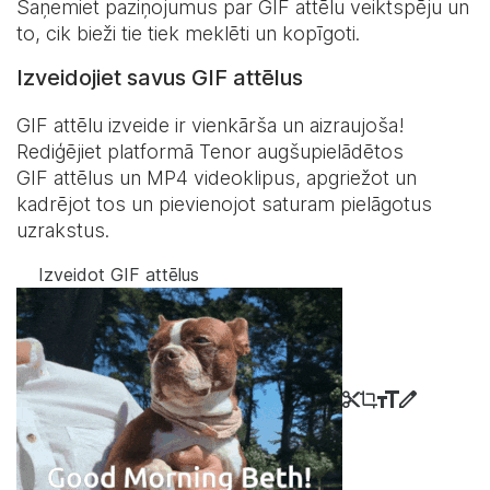
Saņemiet paziņojumus par GIF attēlu veiktspēju un
to, cik bieži tie tiek meklēti un kopīgoti.
Izveidojiet savus GIF attēlus
GIF attēlu izveide ir vienkārša un aizraujoša!
Rediģējiet platformā Tenor augšupielādētos
GIF attēlus un MP4 videoklipus, apgriežot un
kadrējot tos un pievienojot saturam pielāgotus
uzrakstus.
Izveidot GIF attēlus