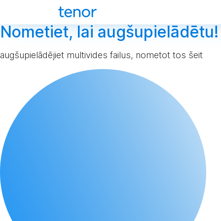
Nometiet, lai augšupielādētu!
augšupielādējiet multivides failus, nometot tos šeit