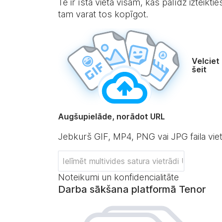
Te ir īstā vieta visam, kas palīdz izteikti
tam varat tos kopīgot.
Velciet
šeit
Augšupielāde, norādot URL
Jebkurš GIF, MP4, PNG vai JPG faila vie
Noteikumi un konfidencialitāte
Darba sākšana platformā Tenor