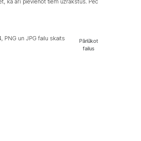
rēt, kā arī pievienot tiem uzrakstus. Pēc
, PNG un JPG failu skaits
Pārlūkot
failus