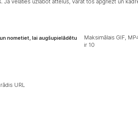
es. Ja vēlaties uzlabot attēlus, varat tos apgriezt un kad
Maksimālais GIF, MP4
 un nometiet, lai augšupielādētu
ir
10
trādis URL