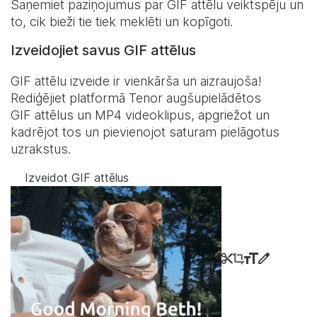
Saņemiet paziņojumus par GIF attēlu veiktspēju un
to, cik bieži tie tiek meklēti un kopīgoti.
Izveidojiet savus GIF attēlus
GIF attēlu izveide ir vienkārša un aizraujoša!
Rediģējiet platformā Tenor augšupielādētos
GIF attēlus un MP4 videoklipus, apgriežot un
kadrējot tos un pievienojot saturam pielāgotus
uzrakstus.
Izveidot GIF attēlus