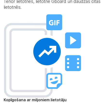
Tenor lietotnēs, lietotnē Gboard un daudzās citās
lietotnēs.
Kopīgošana ar miljoniem lietotāju