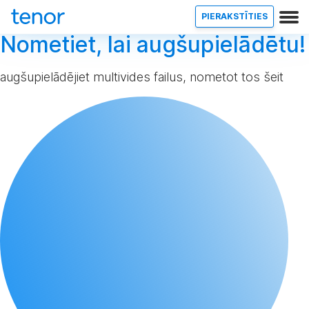
PIERAKSTĪTIES
Nometiet, lai augšupielādētu!
augšupielādējiet multivides failus, nometot tos šeit