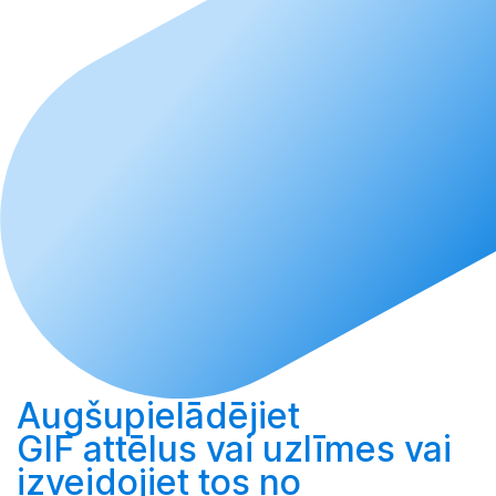
Augšupielādējiet
GIF attēlus vai uzlīmes vai
izveidojiet
tos no