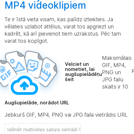
MP4 videoklipiem
Te ir īstā vieta visam, kas palīdz izteikties. Ja
vēlaties uzlabot attēlus, varat tos apgriezt un
kadrēt, kā arī pievienot tiem uzrakstus. Pēc tam
varat tos kopīgot.
Maksimālais
Velciet un
GIF, MP4,
nometiet, lai
P
PNG un
augšupielādētu
šeit
JPG failu
skaits ir
10
Augšupielāde, norādot URL
Jebkurš GIF, MP4, PNG vai JPG faila vietrādis URL