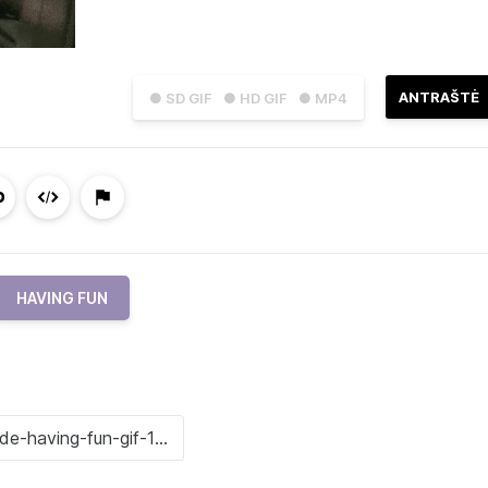
ANTRAŠTĖ
● SD GIF
● HD GIF
● MP4
HAVING FUN