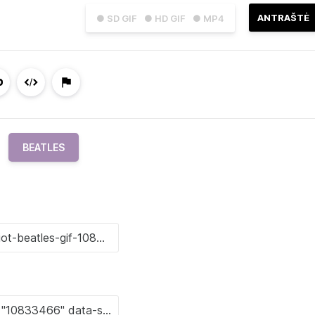
ANTRAŠTĖ
● SD GIF
● HD GIF
● MP4
BEATLES