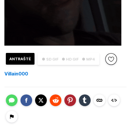
ANTRAŠTĖ
● SD GIF
● HD GIF
● MP4
Villain000