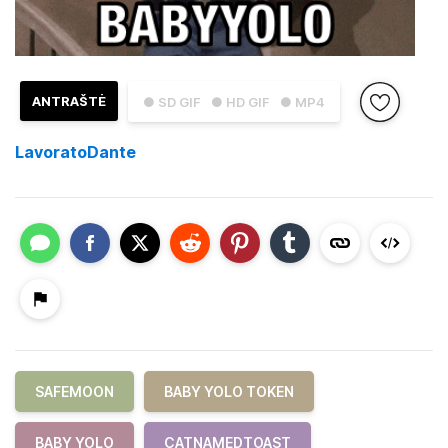
ANTRAŠTĖ
● SD GIF
● HD GIF
● MP4
LavoratoDante
SAFEMOON
BABY YOLO TOKEN
BABY YOLO
CATNAMEDTOAST