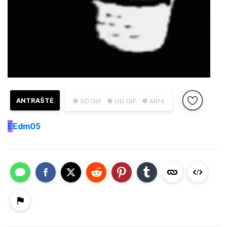
ANTRAŠTĖ
● SD GIF
● HD GIF
● MP4
E
Edm05