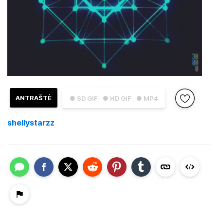
ANTRAŠTĖ
● SD GIF
● HD GIF
● MP4
shellystarzz