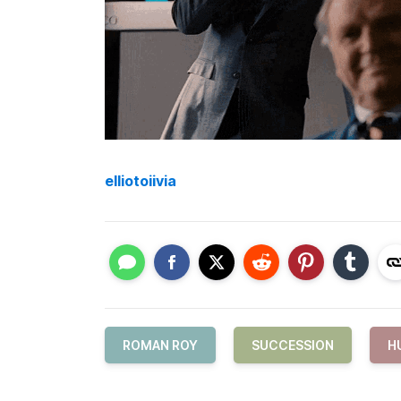
elliotoiivia
ROMAN ROY
SUCCESSION
H