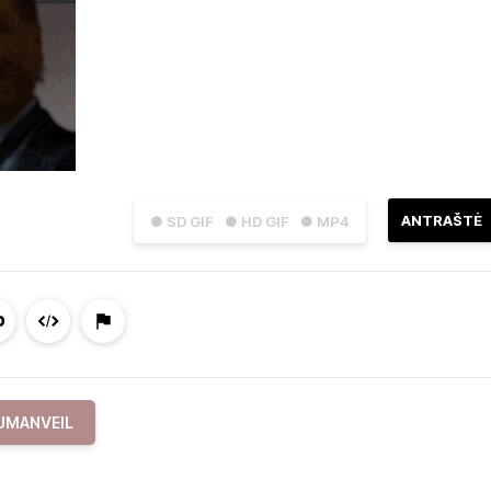
ANTRAŠTĖ
● SD GIF
● HD GIF
● MP4
UMANVEIL