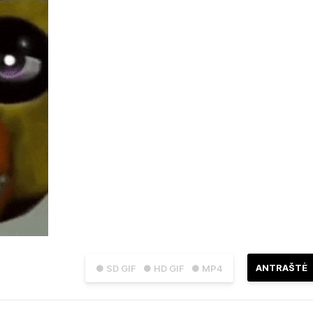
ANTRAŠTĖ
● SD GIF
● HD GIF
● MP4