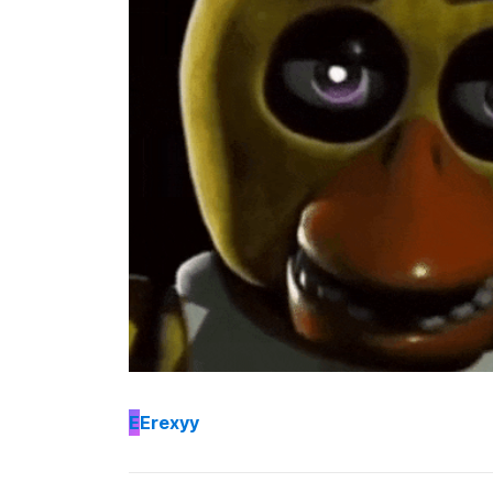
E
Erexyy