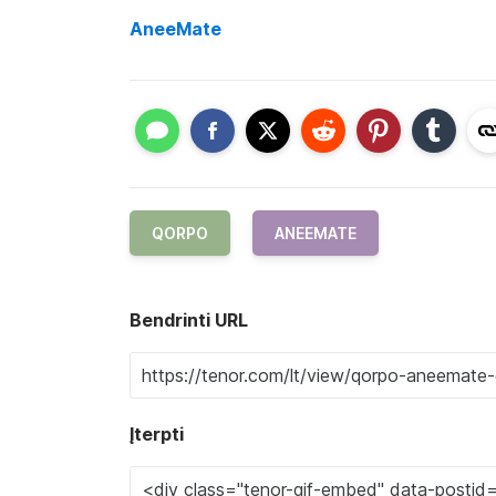
AneeMate
QORPO
ANEEMATE
Bendrinti URL
Įterpti