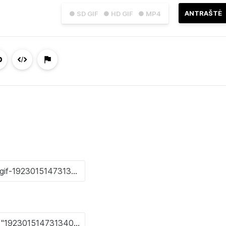
ANTRAŠTĖ
● SD GIF
● HD GIF
● MP4