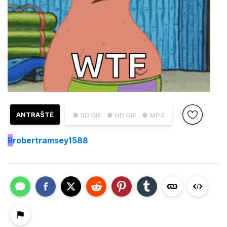
ANTRAŠTĖ
● SD GIF
● HD GIF
● MP4
R
robertramsey1588