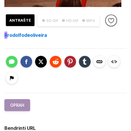
ANTRAŠTĖ
● SD GIF
● HD GIF
● MP4
R
rodolfodeoliveira
OPRAH
Bendrinti URL