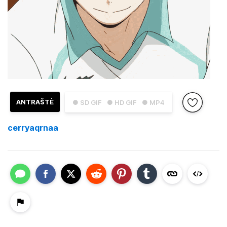
ANTRAŠTĖ
● SD GIF
● HD GIF
● MP4
cerryaqrnaa