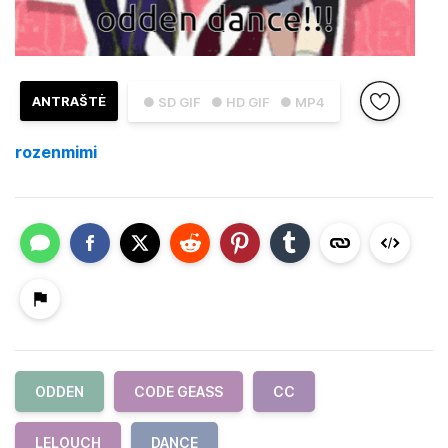
ANTRAŠTĖ
● SD GIF
● HD GIF
● MP4
rozenmimi
ODDEN
CODE GEASS
CC
LELOUCH
DANCE