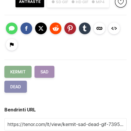
ANTRAŠTĖ
● SD GIF
● HD GIF
● MP4
KERMIT
SAD
DEAD
Bendrinti URL