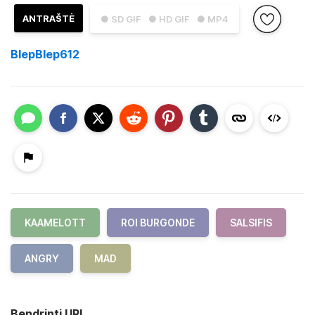
ANTRAŠTĖ
● SD GIF
● HD GIF
● MP4
BlepBlep612
KAAMELOTT
ROI BURGONDE
SALSIFIS
ANGRY
MAD
Bendrinti URL