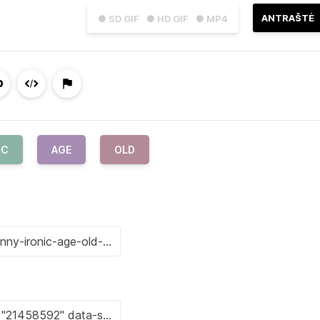
ANTRAŠTĖ
● SD GIF
● HD GIF
● MP4
IC
AGE
OLD