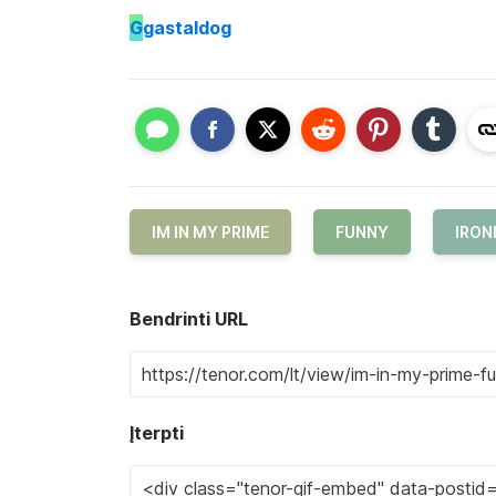
G
gastaldog
IM IN MY PRIME
FUNNY
IRON
Bendrinti URL
Įterpti