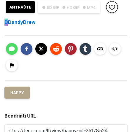
ANTRAŠTĖ
● SD GIF
● HD GIF
● MP4
D
DandyDrew
HAPPY
Bendrinti URL