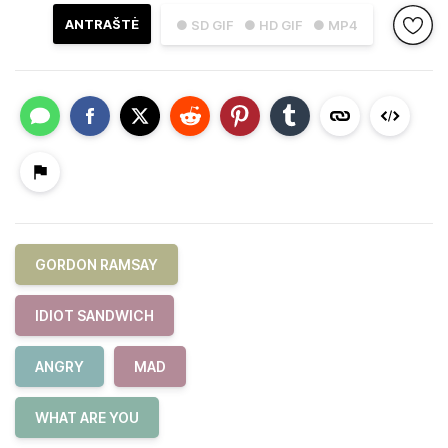
ANTRAŠTĖ
● SD GIF
● HD GIF
● MP4
GORDON RAMSAY
IDIOT SANDWICH
ANGRY
MAD
WHAT ARE YOU