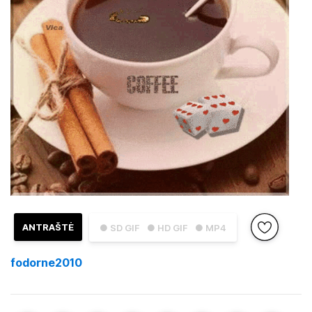
ANTRAŠTĖ
● SD GIF
● HD GIF
● MP4
fodorne2010