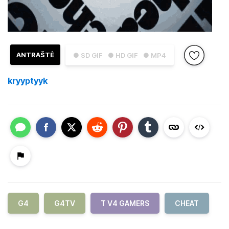
ANTRAŠTĖ
● SD GIF
● HD GIF
● MP4
kryyptyyk
G4
G4TV
T V4 GAMERS
CHEAT