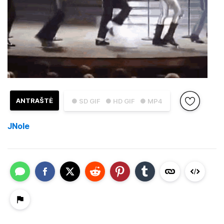
ANTRAŠTĖ
● SD GIF
● HD GIF
● MP4
JNole