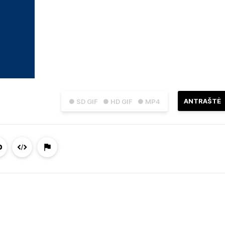
ANTRAŠTĖ
● SD GIF
● HD GIF
● MP4