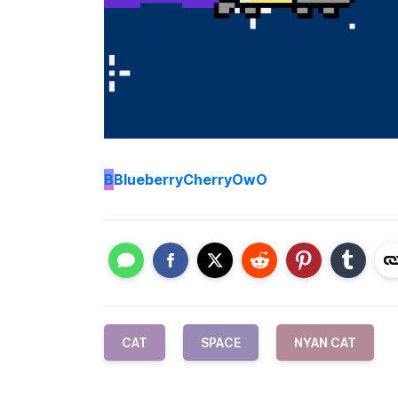
B
BlueberryCherryOwO
CAT
SPACE
NYAN CAT