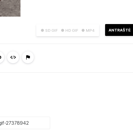
ANTRAŠTĖ
● SD GIF
● HD GIF
● MP4