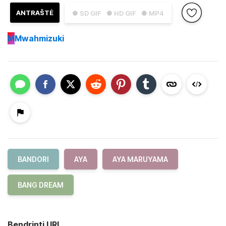
ANTRAŠTĖ
● SD GIF
● HD GIF
● MP4
M
Mwahmizuki
BANDORI
AYA
AYA MARUYAMA
BANG DREAM
Bendrinti URL