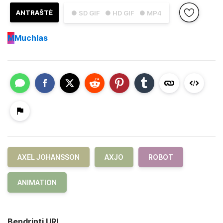
ANTRAŠTĖ
● SD GIF
● HD GIF
● MP4
M
Muchlas
AXEL JOHANSSON
AXJO
ROBOT
ANIMATION
Bendrinti URL