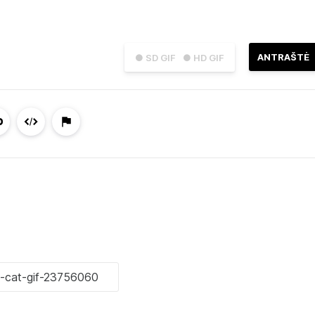
ANTRAŠTĖ
● SD GIF
● HD GIF