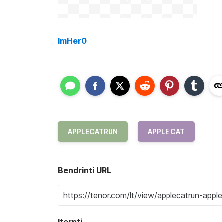
ImHer0
APPLECATRUN
APPLE CAT
Bendrinti URL
Įterpti