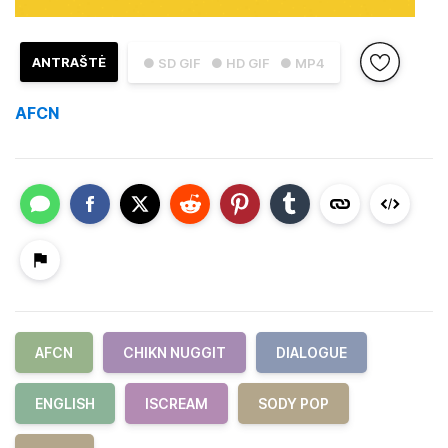
ANTRAŠTĖ
● SD GIF
● HD GIF
● MP4
AFCN
AFCN
CHIKN NUGGIT
DIALOGUE
ENGLISH
ISCREAM
SODY POP