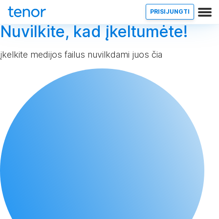
PRISIJUNGTI
Nuvilkite, kad įkeltumėte!
įkelkite medijos failus nuvilkdami juos čia