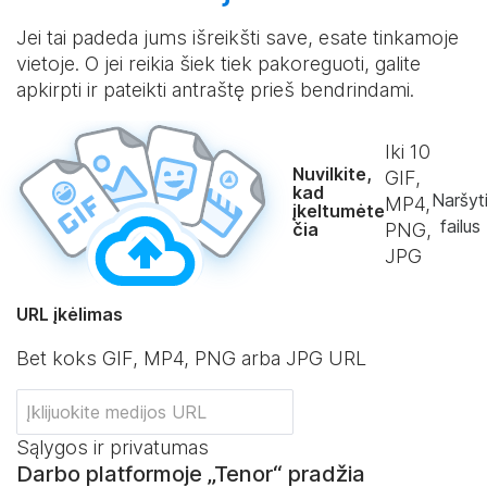
Jei tai padeda jums išreikšti save, esate tinkamoje
vietoje. O jei reikia šiek tiek pakoreguoti, galite
apkirpti ir pateikti antraštę prieš bendrindami.
Iki
10
Nuvilkite,
GIF,
kad
Naršyt
MP4,
įkeltumėte
failus
čia
PNG,
JPG
URL įkėlimas
Bet koks GIF, MP4, PNG arba JPG URL
Sąlygos ir privatumas
Darbo platformoje „Tenor“ pradžia