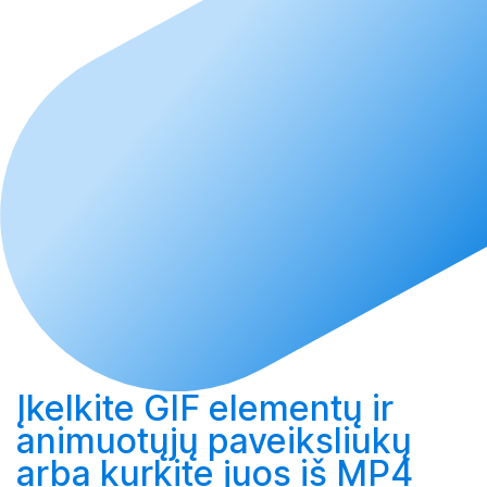
Įkelkite
GIF elementų ir
animuotųjų paveiksliukų
arba
kurkite
juos iš MP4