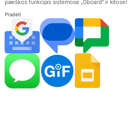
paieškos funkcijas sistemose „Gboard“ ir kitose!
Pradėti