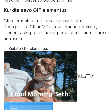
našumą ir paieškas bei bendrinimą.
Kurkite savo GIF elementus
GIF elementus kurti smagu ir paprasta!
Redaguokite GIF ir MP4 failus, kuriuos įkeliate į
„Tenor“, apkirpdami juos ir pridėdami tinkintų turinio
antraščių
Kurkite GIF elementus