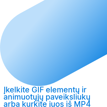
Įkelkite
GIF elementų ir
animuotųjų paveiksliukų
arba
kurkite
juos iš MP4