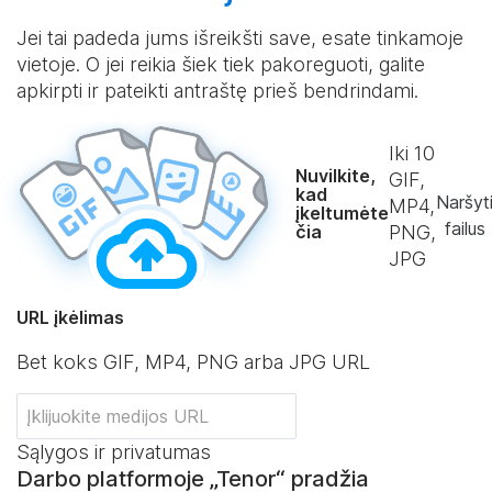
Jei tai padeda jums išreikšti save, esate tinkamoje
vietoje. O jei reikia šiek tiek pakoreguoti, galite
apkirpti ir pateikti antraštę prieš bendrindami.
Iki
10
Nuvilkite,
GIF,
kad
Naršyt
MP4,
įkeltumėte
failus
čia
PNG,
JPG
URL įkėlimas
Bet koks GIF, MP4, PNG arba JPG URL
Sąlygos ir privatumas
Darbo platformoje „Tenor“ pradžia