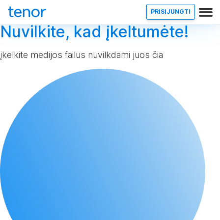
PRISIJUNGTI
Nuvilkite, kad įkeltumėte!
įkelkite medijos failus nuvilkdami juos čia