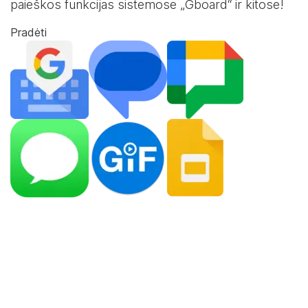
paieškos funkcijas sistemose „Gboard“ ir kitose!
Pradėti