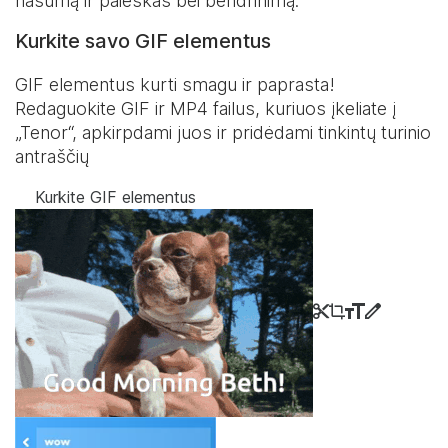
našumą ir paieškas bei bendrinimą.
Kurkite savo GIF elementus
GIF elementus kurti smagu ir paprasta!
Redaguokite GIF ir MP4 failus, kuriuos įkeliate į
„Tenor“, apkirpdami juos ir pridėdami tinkintų turinio
antraščių
Kurkite GIF elementus