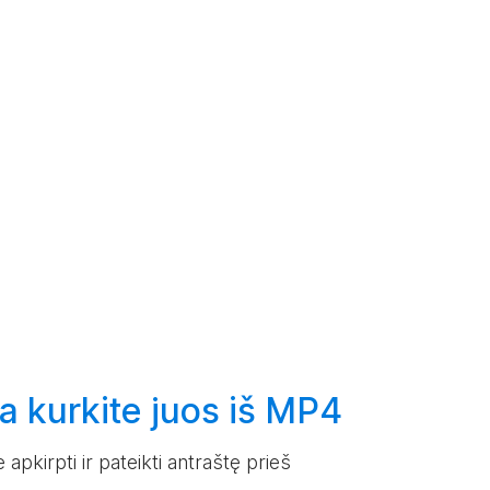
ba
kurkite
juos iš MP4
 apkirpti ir pateikti antraštę prieš