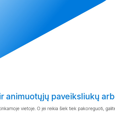
r animuotųjų paveiksliukų ar
nkamoje vietoje. O jei reikia šiek tiek pakoreguoti, galite