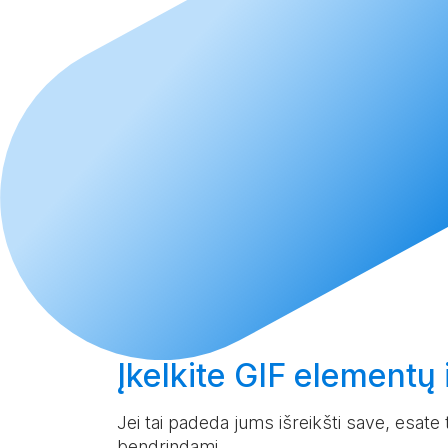
Įkelkite
GIF elementų i
Jei tai padeda jums išreikšti save, esate ti
bendrindami.