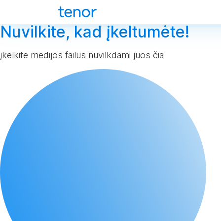
Nuvilkite, kad įkeltumėte!
įkelkite medijos failus nuvilkdami juos čia