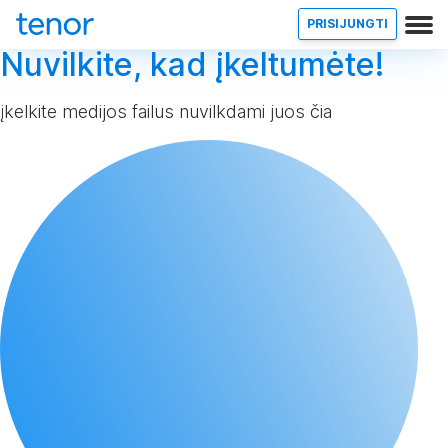
PRISIJUNGTI
Nuvilkite, kad įkeltumėte!
įkelkite medijos failus nuvilkdami juos čia