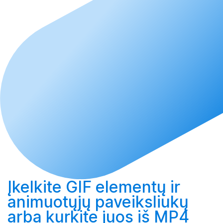
Įkelkite
GIF elementų ir
animuotųjų paveiksliukų
arba
kurkite
juos iš MP4