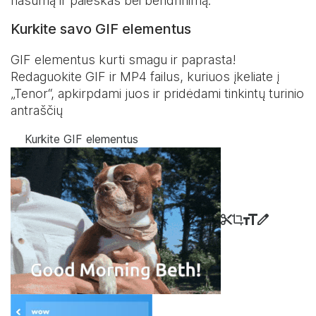
našumą ir paieškas bei bendrinimą.
Kurkite savo GIF elementus
GIF elementus kurti smagu ir paprasta!
Redaguokite GIF ir MP4 failus, kuriuos įkeliate į
„Tenor“, apkirpdami juos ir pridėdami tinkintų turinio
antraščių
Kurkite GIF elementus