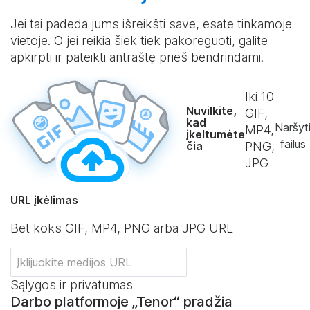
Jei tai padeda jums išreikšti save, esate tinkamoje
vietoje. O jei reikia šiek tiek pakoreguoti, galite
apkirpti ir pateikti antraštę prieš bendrindami.
Iki
10
Nuvilkite,
GIF,
kad
Naršyt
MP4,
įkeltumėte
failus
čia
PNG,
JPG
URL įkėlimas
Bet koks GIF, MP4, PNG arba JPG URL
Sąlygos ir privatumas
Darbo platformoje „Tenor“ pradžia