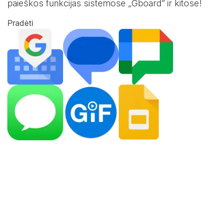
paieškos funkcijas sistemose „Gboard“ ir kitose!
Pradėti