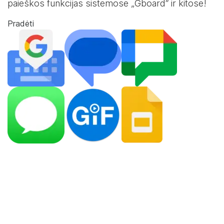
paieškos funkcijas sistemose „Gboard“ ir kitose!
Pradėti