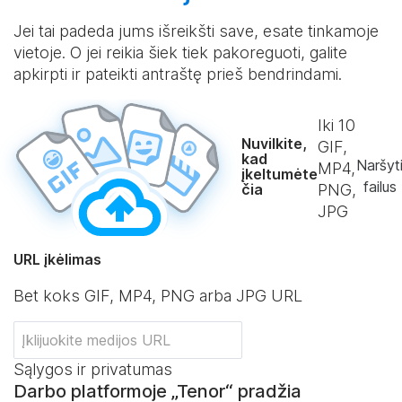
Jei tai padeda jums išreikšti save, esate tinkamoje
vietoje. O jei reikia šiek tiek pakoreguoti, galite
apkirpti ir pateikti antraštę prieš bendrindami.
Iki
10
Nuvilkite,
GIF,
kad
Naršyt
MP4,
įkeltumėte
failus
čia
PNG,
JPG
URL įkėlimas
Bet koks GIF, MP4, PNG arba JPG URL
Sąlygos ir privatumas
Darbo platformoje „Tenor“ pradžia