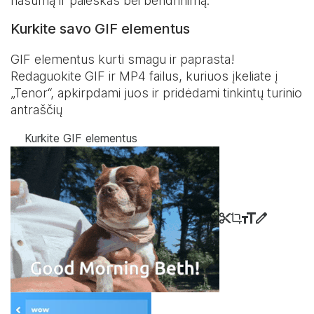
našumą ir paieškas bei bendrinimą.
Kurkite savo GIF elementus
GIF elementus kurti smagu ir paprasta!
Redaguokite GIF ir MP4 failus, kuriuos įkeliate į
„Tenor“, apkirpdami juos ir pridėdami tinkintų turinio
antraščių
Kurkite GIF elementus