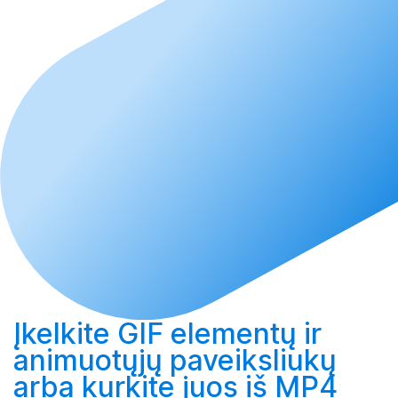
Įkelkite
GIF elementų ir
animuotųjų paveiksliukų
arba
kurkite
juos iš MP4