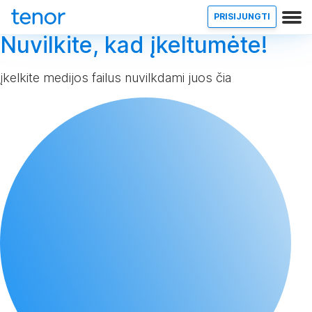
PRISIJUNGTI
Nuvilkite, kad įkeltumėte!
įkelkite medijos failus nuvilkdami juos čia