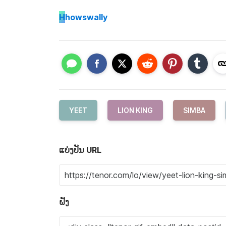
H
howswally
YEET
LION KING
SIMBA
ແບ່ງປັນ URL
ຝັງ