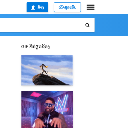
ສ້າງ
ເຂົ້າສູ່ລະບົບ
GIF ທີ່ກ່ຽວຂ້ອງ