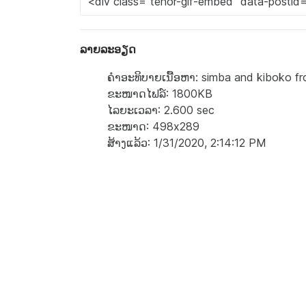
ລາຍລະອຽດ
ຄຳອະທິບາຍເນື້ອຫາ: simba and kiboko fro
ຂະໜາດໄຟລ໌: 1800KB
ໄລຍະເວລາ: 2.600 sec
ຂະໜາດ: 498x289
ສ້າງແລ້ວ: 1/31/2020, 2:14:12 PM