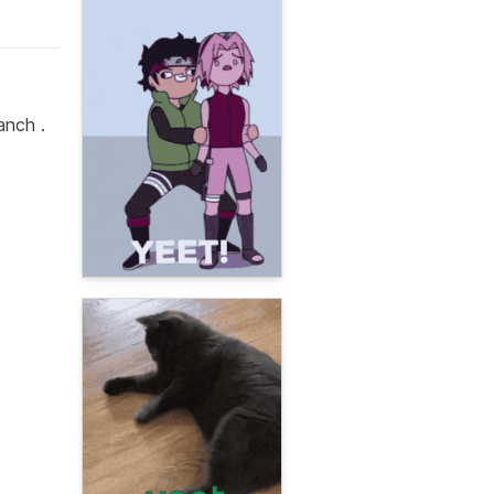
anch .