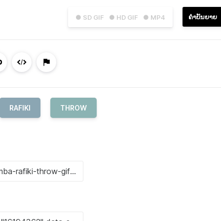
ຄຳບັນຍາຍ
● SD GIF
● HD GIF
● MP4
RAFIKI
THROW