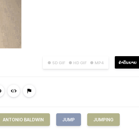
ຄຳບັນຍາຍ
● SD GIF
● HD GIF
● MP4
ANTONIO BALDWIN
JUMP
JUMPING