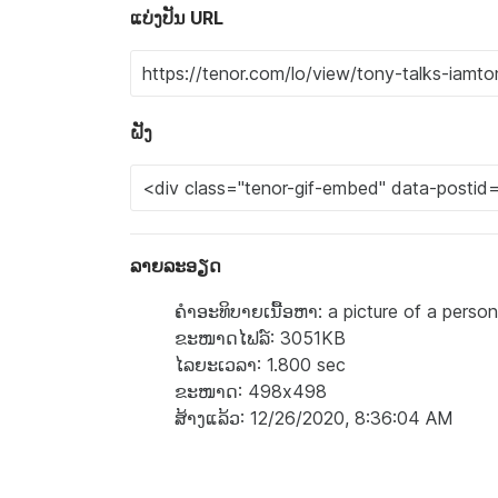
ແບ່ງປັນ URL
ຝັງ
ລາຍລະອຽດ
ຄຳອະທິບາຍເນື້ອຫາ: a picture of a perso
ຂະໜາດໄຟລ໌: 3051KB
ໄລຍະເວລາ: 1.800 sec
ຂະໜາດ: 498x498
ສ້າງແລ້ວ: 12/26/2020, 8:36:04 AM