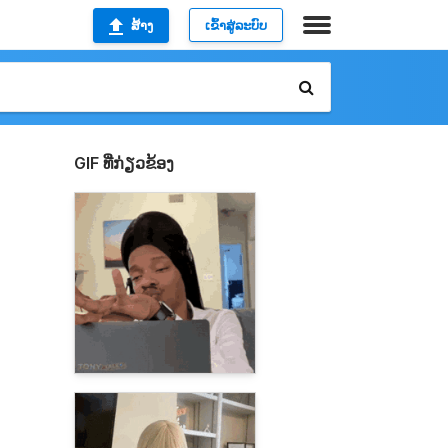
ສ້າງ
ເຂົ້າສູ່ລະບົບ
GIF ທີ່ກ່ຽວຂ້ອງ