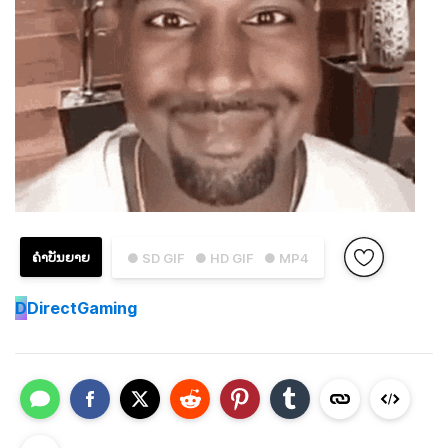
ຄຳບັນຍາຍ
● SD GIF
● HD GIF
● MP4
D
DirectGaming