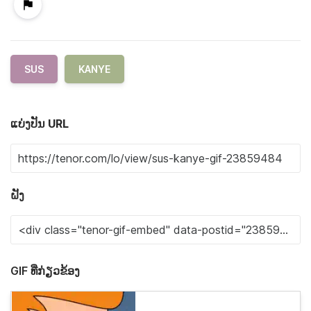
SUS
KANYE
ແບ່ງປັນ URL
ຝັງ
GIF ທີ່ກ່ຽວຂ້ອງ