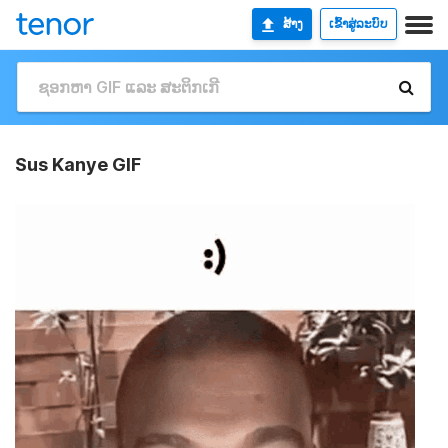
ສ້າງ
ເຂົ້າສູ່ລະບົບ
Sus Kanye GIF