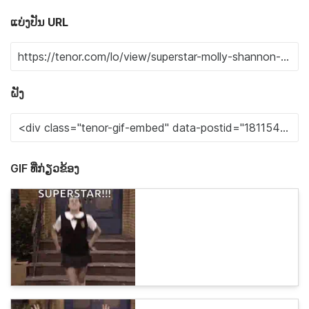
ແບ່ງປັນ URL
ຝັງ
GIF ທີ່ກ່ຽວຂ້ອງ