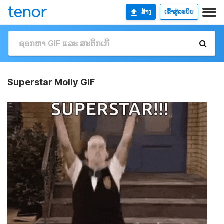
ສ້າງ
ເຂົ້າສູ່ລະບົບ
Superstar Molly GIF