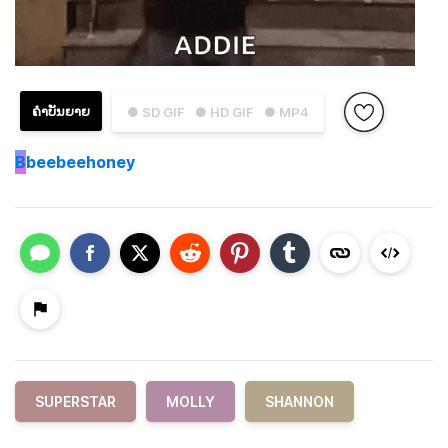
ຄຳບັນຍາຍ
● SD GIF
● HD GIF
● MP4
B
beebeehoney
SUPERSTAR
MOLLY
SHANNON