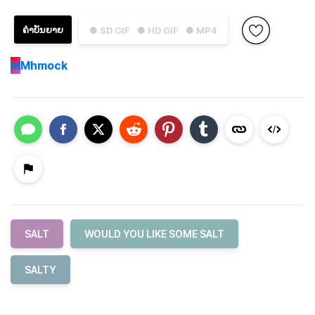
ຄຳບັນຍາຍ
● SD GIF
● HD GIF
● MP4
M
Mhmock
SALT
WOULD YOU LIKE SOME SALT
SALTY