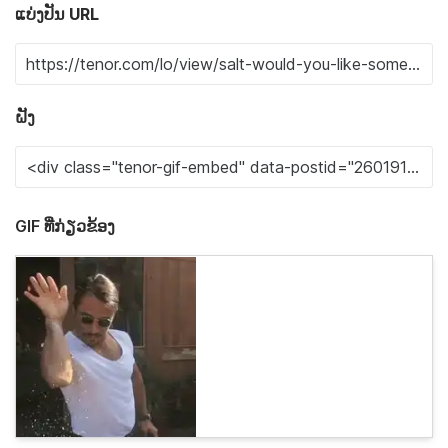
ແບ່ງປັນ URL
ຝັງ
GIF ທີ່ກ່ຽວຂ້ອງ