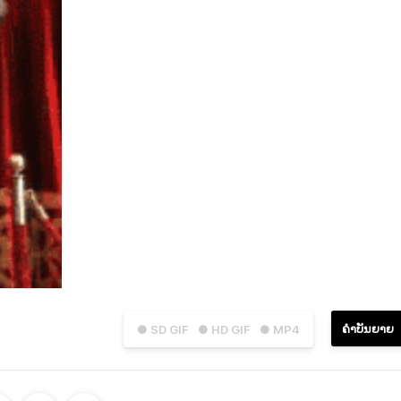
ຄຳບັນຍາຍ
● SD GIF
● HD GIF
● MP4