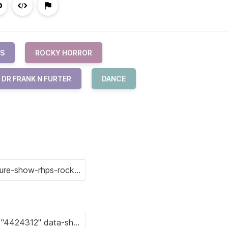
S
ROCKY HORROR
DR FRANK N FURTER
DANCE