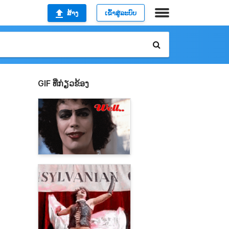
ສ້າງ
ເຂົ້າສູ່ລະບົບ
GIF ທີ່ກ່ຽວຂ້ອງ