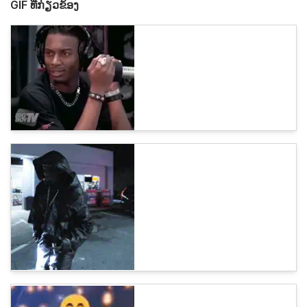
GIF ທີ່ກ່ຽວຂ້ອງ