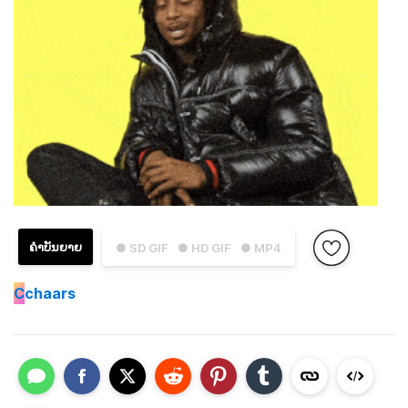
ຄຳບັນຍາຍ
● SD GIF
● HD GIF
● MP4
C
chaars