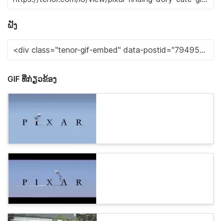
ຝັງ
GIF ທີ່ກ່ຽວຂ້ອງ