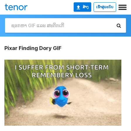
ສ້າງ
ເຂົ້າສູ່ລະບົບ
Pixar Finding Dory GIF