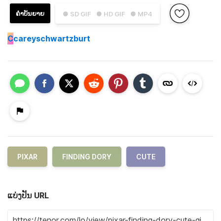
ຄຳບັນຍາຍ
● SD GIF
● HD GIF
● MP4
C
careyschwartzburt
PIXAR
FINDING DORY
CUTE
ແບ່ງປັນ URL