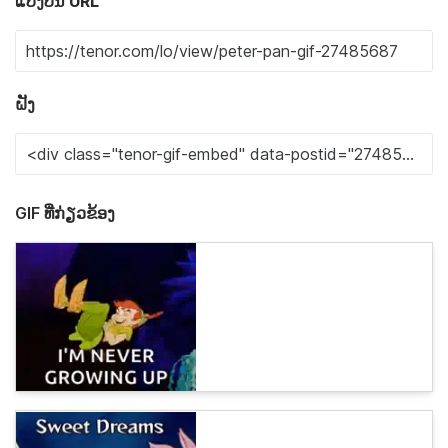
ແບ່ງປັນ URL
ຝັງ
GIF ທີ່ກ່ຽວຂ້ອງ