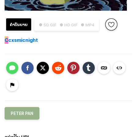
ຄຳບັນຍາຍ
● SD GIF
● HD GIF
● MP4
C
cxsmicnight
PETER PAN