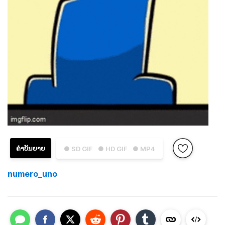
ຄຳບັນຍາຍ
● SD GIF
● HD GIF
● MP4
numero_uno