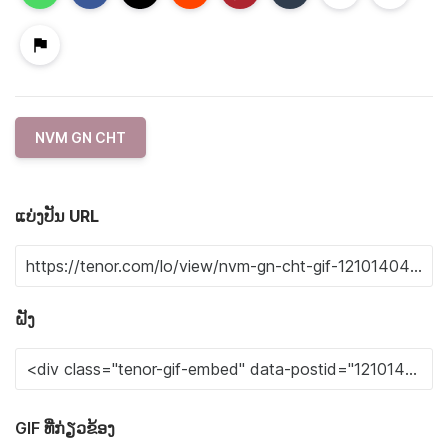
NVM GN CHT
ແບ່ງປັນ URL
ຝັງ
GIF ທີ່ກ່ຽວຂ້ອງ