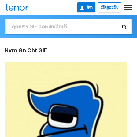
ສ້າງ
ເຂົ້າສູ່ລະບົບ
Nvm Gn Cht GIF