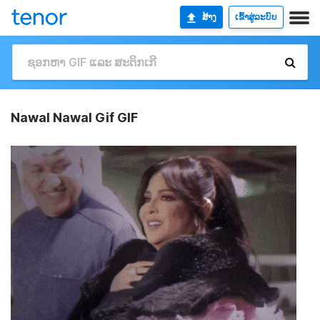
ສ້າງ
ເຂົ້າສູ່ລະບົບ
Nawal Nawal Gif GIF