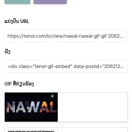
ແບ່ງປັນ URL
ຝັງ
GIF ທີ່ກ່ຽວຂ້ອງ