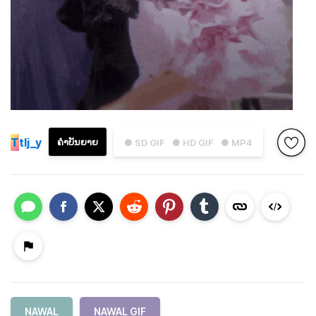
T
tlj_y
ຄຳບັນຍາຍ
● SD GIF
● HD GIF
● MP4
NAWAL
NAWAL GIF