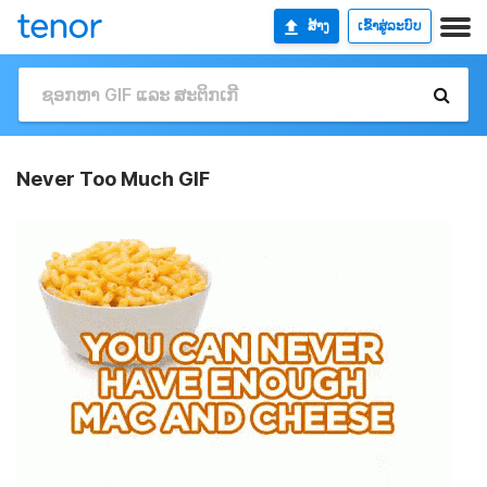
ສ້າງ
ເຂົ້າສູ່ລະບົບ
Never Too Much GIF