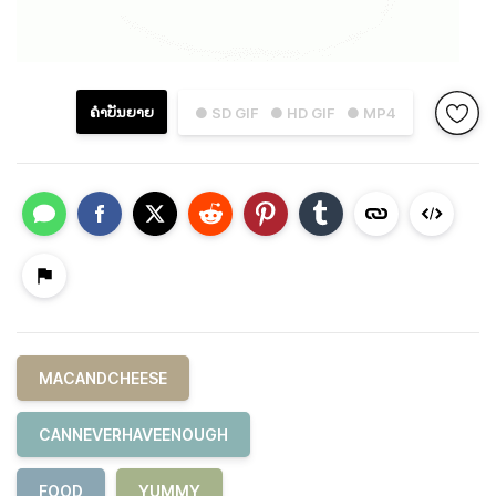
ຄຳບັນຍາຍ
● SD GIF
● HD GIF
● MP4
MACANDCHEESE
CANNEVERHAVEENOUGH
FOOD
YUMMY