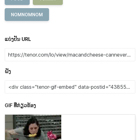
NOMNOMNOM
ແບ່ງປັນ URL
ຝັງ
GIF ທີ່ກ່ຽວຂ້ອງ