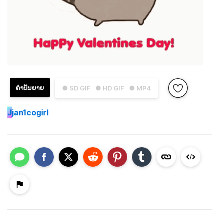
ຄຳບັນຍາຍ
● SD GIF
● HD GIF
● MP4
J
jan1cogirl