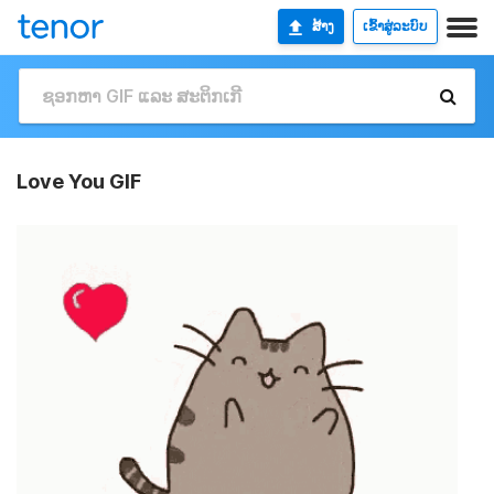
ສ້າງ
ເຂົ້າສູ່ລະບົບ
Love You GIF