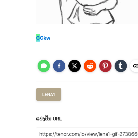
G
Gkw
LENA1
ແບ່ງປັນ URL