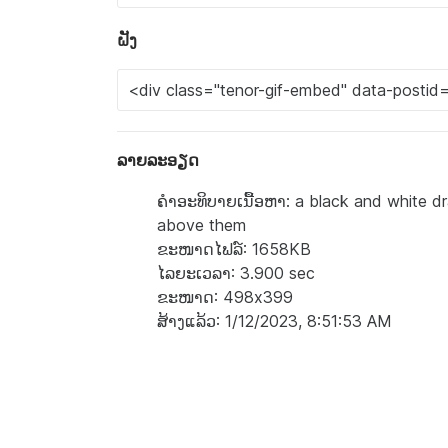
ຝັງ
ລາຍລະອຽດ
ຄຳອະທິບາຍເນື້ອຫາ: a black and white d
above them
ຂະໜາດໄຟລ໌: 1658KB
ໄລຍະເວລາ: 3.900 sec
ຂະໜາດ: 498x399
ສ້າງແລ້ວ: 1/12/2023, 8:51:53 AM