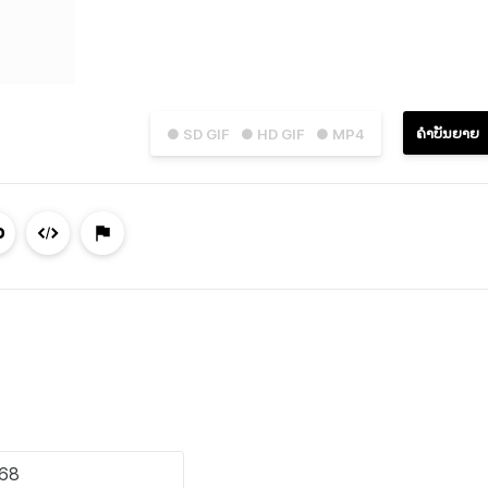
ຄຳບັນຍາຍ
● SD GIF
● HD GIF
● MP4