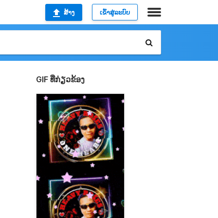
ສ້າງ
ເຂົ້າສູ່ລະບົບ
GIF ທີ່ກ່ຽວຂ້ອງ